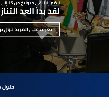
انضم إلينا في ميونيخ من 15 إلى 19 سبتمبر 2025، في القاعتين B6 وC6.
لقد بدأ العد التنازل
تعرف على المزيد حول تو
حلول م