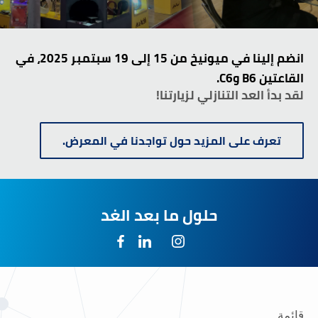
انضم إلينا في ميونيخ من 15 إلى 19 سبتمبر 2025، في
القاعتين B6 وC6.
لقد بدأ العد التنازلي لزيارتنا!
تعرف على المزيد حول تواجدنا في المعرض.
حلول ما بعد الغد
قائمة