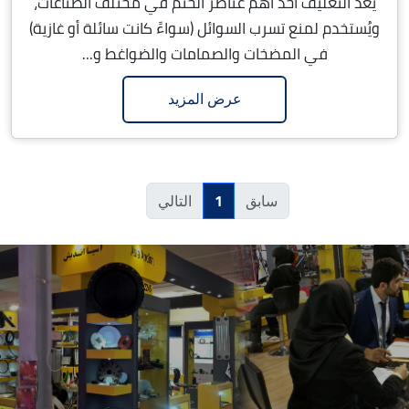
يُعدّ التغليف أحد أهمّ عناصر الختم في مختلف الصناعات،
ويُستخدم لمنع تسرب السوائل (سواءً كانت سائلة أو غازية)
في المضخات والصمامات والضواغط و...
عرض المزيد
1
سابق
التالي