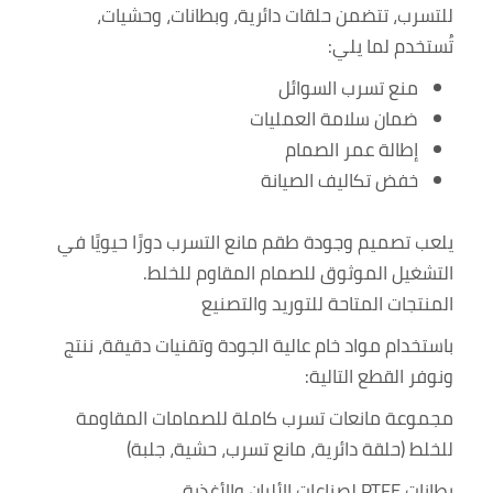
للتسرب، تتضمن حلقات دائرية، وبطانات، وحشيات،
تُستخدم لما يلي:
منع تسرب السوائل
ضمان سلامة العمليات
إطالة عمر الصمام
خفض تكاليف الصيانة
يلعب تصميم وجودة طقم مانع التسرب دورًا حيويًا في
التشغيل الموثوق للصمام المقاوم للخلط.
المنتجات المتاحة للتوريد والتصنيع
باستخدام مواد خام عالية الجودة وتقنيات دقيقة، ننتج
ونوفر القطع التالية:
مجموعة مانعات تسرب كاملة للصمامات المقاومة
للخلط (حلقة دائرية، مانع تسرب، حشية، جلبة)
بطانات PTFE لصناعات الألبان والأغذية