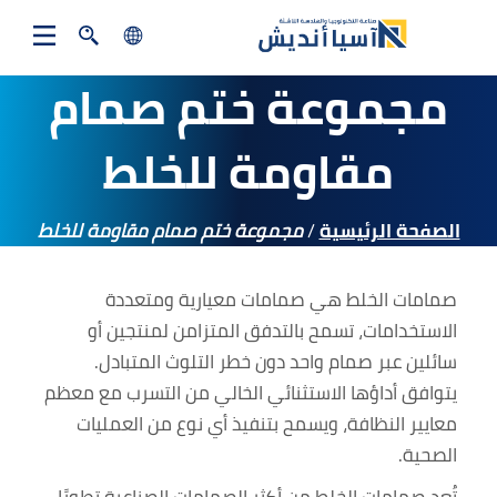
rch
search
مجموعة ختم صمام
Close
العربية
مقاومة للخلط
فارسی
الصفحة الرئيسية
/
مجموعة ختم صمام مقاومة للخلط
English
Türkiye
صمامات الخلط هي صمامات معيارية ومتعددة
الاستخدامات، تسمح بالتدفق المتزامن لمنتجين أو
سائلين عبر صمام واحد دون خطر التلوث المتبادل.
يتوافق أداؤها الاستثنائي الخالي من التسرب مع معظم
معايير النظافة، ويسمح بتنفيذ أي نوع من العمليات
الصحية.